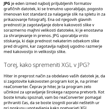
JPG
je eden izmed najbolj priljubljenih formatov
grafičnih datotek, ki se trenutno uporabljajo, pogosto
imenovan kot standard za nalaganje slik na spletu in za
prikazovanje fotografij. Ena od njegovih glavnih
prednosti je zagotavljanje dobre kakovosti slike v
sorazmerno majhni velikosti datoteke, ki je enostavna
za shranjevanje in prenos. JPG uporablja vrsto
stiskanja, ki daje prednost nekaterim odsekom slike
pred drugimi, kar zagotavlja najbolj ugodno razmerje
med kakovostjo in velikostjo slike.
Torej, kako spremeniti XGL v JPG?
Hiter in preprost način za obdelavo vaših datotek je, da
si zagotovite kakovosten program kot je, na primer
reaConverter. Čeprav je hiter, je ta program zelo
učinkovi za upravljanje širokega razpona pretvorb. Kot
boste kmalu spoznali, vam bo reaConverter pomagal
prihraniti čas, da se boste izognili porabi neštetih ur
pri poskusu ugotavljanja kako pretvarjati XGL