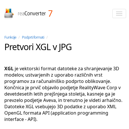
reaConverter
Funkcije
/
Podprti formati
/
Pretvori XGL v JPG
XGL
je vektorski format datoteke za shranjevanje 3D
modelov, ustvarjenih z uporabo različnih vrst
programov za računalniško podprto oblikovanje.
Končnica je prvič objavilo podjetje RealityWave Corp v
devetdesetih letih prejšnjega stoletja, kasneje ga je
prevzelo podjetje Aveva, in trenutno je videti arhaično.
Datoteke XGL vsebujejo 3D podatke z uporabo XML
OpenGL formata API (application programming
interface - API).