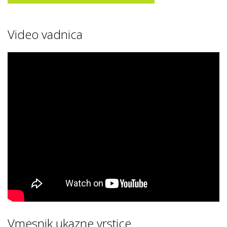
Video vadnica
Vmesnik ukazne vrstice