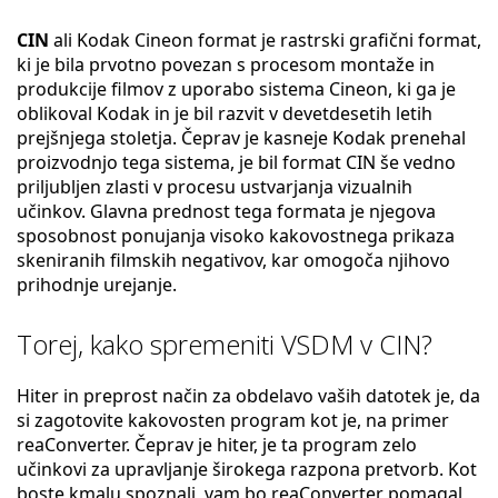
CIN
ali Kodak Cineon format je rastrski grafični format,
ki je bila prvotno povezan s procesom montaže in
produkcije filmov z uporabo sistema Cineon, ki ga je
oblikoval Kodak in je bil razvit v devetdesetih letih
prejšnjega stoletja. Čeprav je kasneje Kodak prenehal
proizvodnjo tega sistema, je bil format CIN še vedno
priljubljen zlasti v procesu ustvarjanja vizualnih
učinkov. Glavna prednost tega formata je njegova
sposobnost ponujanja visoko kakovostnega prikaza
skeniranih filmskih negativov, kar omogoča njihovo
prihodnje urejanje.
Torej, kako spremeniti VSDM v CIN?
Hiter in preprost način za obdelavo vaših datotek je, da
si zagotovite kakovosten program kot je, na primer
reaConverter. Čeprav je hiter, je ta program zelo
učinkovi za upravljanje širokega razpona pretvorb. Kot
boste kmalu spoznali, vam bo reaConverter pomagal