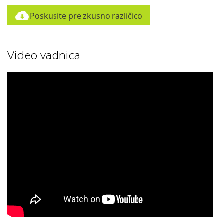
Poskusite preizkusno različico
Video vadnica