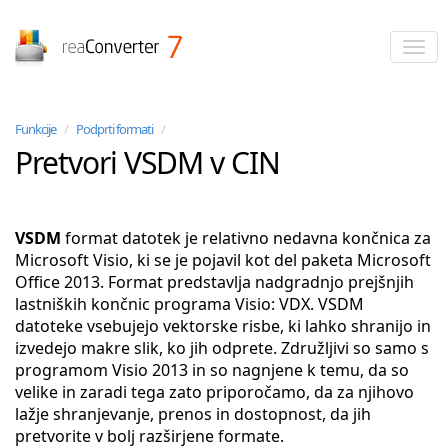
reaConverter
Funkcije
/
Podprti formati
/
Pretvori VSDM v CIN
VSDM
format datotek je relativno nedavna končnica za
Microsoft Visio, ki se je pojavil kot del paketa Microsoft
Office 2013. Format predstavlja nadgradnjo prejšnjih
lastniških končnic programa Visio: VDX. VSDM
datoteke vsebujejo vektorske risbe, ki lahko shranijo in
izvedejo makre slik, ko jih odprete. Združljivi so samo s
programom Visio 2013 in so nagnjene k temu, da so
velike in zaradi tega zato priporočamo, da za njihovo
lažje shranjevanje, prenos in dostopnost, da jih
pretvorite v bolj razširjene formate.