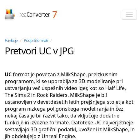
reaConverter
Funkcije
/
Podprti formati
/
Pretvori UC v JPG
UC
format je povezan z MilkShape, preizkusnim
programom, ki se uporablja za 3D modeliranje pri
ustvarjanju več uspešnih video iger, kot so Half Life,
The Sims 2 in Rock Raiders. MilkShape je bil
ustanovljen v devetdesetih letih prejšnjega stoletja kot
program nizkega poligonskega modeliranja in čez
nekaj časa je bil razvit tako, da vključuje dodatne
funkcije in izvozne formate. Datoteke UC najverjetneje
sestavljajo 3D grafični podatki, uvoženi iz MilkShape, in
jih obdelujejo z Unreal Engine.