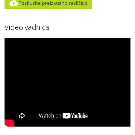
Poskusite preizkusno različico
Video vadnica