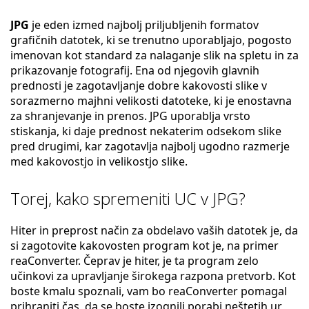
JPG
je eden izmed najbolj priljubljenih formatov
grafičnih datotek, ki se trenutno uporabljajo, pogosto
imenovan kot standard za nalaganje slik na spletu in za
prikazovanje fotografij. Ena od njegovih glavnih
prednosti je zagotavljanje dobre kakovosti slike v
sorazmerno majhni velikosti datoteke, ki je enostavna
za shranjevanje in prenos. JPG uporablja vrsto
stiskanja, ki daje prednost nekaterim odsekom slike
pred drugimi, kar zagotavlja najbolj ugodno razmerje
med kakovostjo in velikostjo slike.
Torej, kako spremeniti UC v JPG?
Hiter in preprost način za obdelavo vaših datotek je, da
si zagotovite kakovosten program kot je, na primer
reaConverter. Čeprav je hiter, je ta program zelo
učinkovi za upravljanje širokega razpona pretvorb. Kot
boste kmalu spoznali, vam bo reaConverter pomagal
prihraniti čas, da se boste izognili porabi neštetih ur