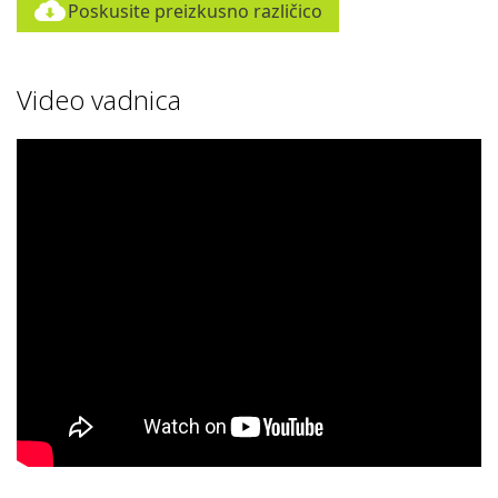
Poskusite preizkusno različico
Video vadnica