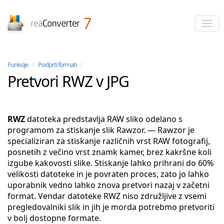
reaConverter
Funkcije
/
Podprti formati
/
Pretvori RWZ v JPG
RWZ
datoteka predstavlja RAW sliko odelano s
programom za stiskanje slik Rawzor. — Rawzor je
specializiran za stiskanje različnih vrst RAW fotografij,
posnetih z večino vrst znamk kamer, brez kakršne koli
izgube kakovosti slike. Stiskanje lahko prihrani do 60%
velikosti datoteke in je povraten proces, zato jo lahko
uporabnik vedno lahko znova pretvori nazaj v začetni
format. Vendar datoteke RWZ niso združljive z vsemi
pregledovalniki slik in jih je morda potrebmo pretvoriti
v bolj dostopne formate.