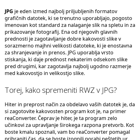
JPG
je eden izmed najbolj priljubljenih formatov
grafičnih datotek, ki se trenutno uporabljajo, pogosto
imenovan kot standard za nalaganje slik na spletu in za
prikazovanje fotografij. Ena od njegovih glavnih
prednosti je zagotavljanje dobre kakovosti slike v
sorazmerno majhni velikosti datoteke, ki je enostavna
za shranjevanje in prenos. JPG uporablja vrsto
stiskanja, ki daje prednost nekaterim odsekom slike
pred drugimi, kar zagotavlja najbolj ugodno razmerje
med kakovostjo in velikostjo slike.
Torej, kako spremeniti RWZ v JPG?
Hiter in preprost način za obdelavo vaših datotek je, da
si zagotovite kakovosten program kot je, na primer
reaConverter. Čeprav je hiter, je ta program zelo
učinkovi za upravljanje širokega razpona pretvorb. Kot
boste kmalu spoznali, vam bo reaConverter pomagal
prihraniti čas, da se boste izognili porabi neštetih ur