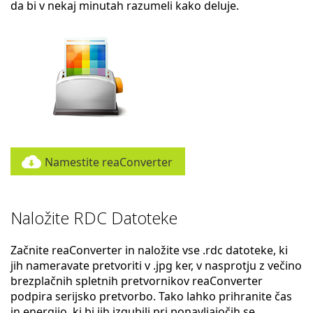
da bi v nekaj minutah razumeli kako deluje.
Namestite reaConverter
Naložite RDC Datoteke
Začnite reaConverter in naložite vse .rdc datoteke, ki
jih nameravate pretvoriti v .jpg ker, v nasprotju z večino
brezplačnih spletnih pretvornikov reaConverter
podpira serijsko pretvorbo. Tako lahko prihranite čas
in energijo, ki bi jih izgubili pri ponavljajočih se