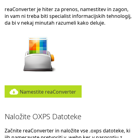
reaConverter je hiter za prenos, namestitev in zagon,
in vam ni treba biti specialist informacijskih tehnologij,
da bi v nekaj minutah razumeli kako deluje.
Namestite reaConverter
Naložite OXPS Datoteke
Začnite reaConverter in naložite vse .oxps datoteke, ki
jih nameravate pretvoriti v .webp ker, v nasprotju z