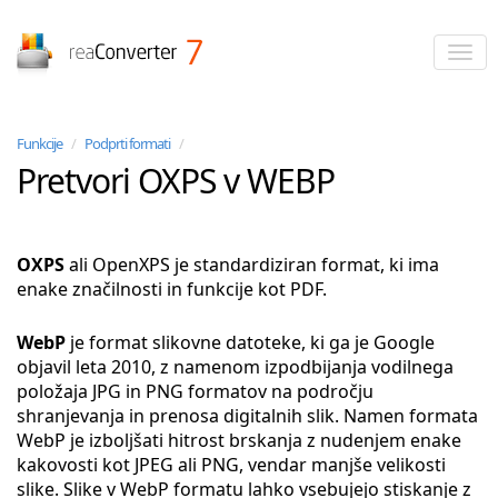
reaConverter
Funkcije
/
Podprti formati
/
Pretvori OXPS v WEBP
OXPS
ali OpenXPS je standardiziran format, ki ima
enake značilnosti in funkcije kot PDF.
WebP
je format slikovne datoteke, ki ga je Google
objavil leta 2010, z namenom izpodbijanja vodilnega
položaja JPG in PNG formatov na področju
shranjevanja in prenosa digitalnih slik. Namen formata
WebP je izboljšati hitrost brskanja z nudenjem enake
kakovosti kot JPEG ali PNG, vendar manjše velikosti
slike. Slike v WebP formatu lahko vsebujejo stiskanje z