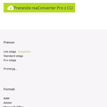
Prenesite reaConverter Pro z CLI
Prenosi
Lite izdaja
brezplačno
Standard izdaja
Pro izdaja
Primerjaj...
Formati
RAW
Adobe
Microsoft Office