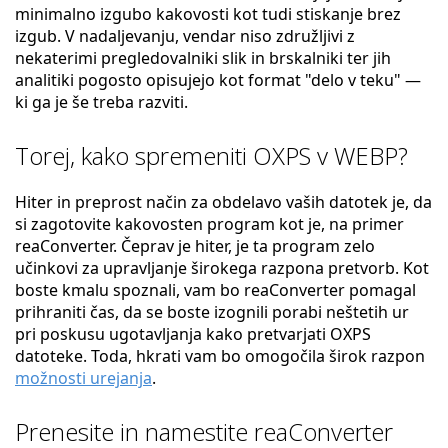
minimalno izgubo kakovosti kot tudi stiskanje brez
izgub. V nadaljevanju, vendar niso združljivi z
nekaterimi pregledovalniki slik in brskalniki ter jih
analitiki pogosto opisujejo kot format "delo v teku" —
ki ga je še treba razviti.
Torej, kako spremeniti OXPS v WEBP?
Hiter in preprost način za obdelavo vaših datotek je, da
si zagotovite kakovosten program kot je, na primer
reaConverter. Čeprav je hiter, je ta program zelo
učinkovi za upravljanje širokega razpona pretvorb. Kot
boste kmalu spoznali, vam bo reaConverter pomagal
prihraniti čas, da se boste izognili porabi neštetih ur
pri poskusu ugotavljanja kako pretvarjati OXPS
datoteke. Toda, hkrati vam bo omogočila širok razpon
možnosti urejanja
.
Prenesite in namestite reaConverter