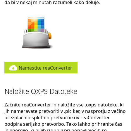
da bi v nekaj minutah razumeli kako deluje.
Namestite reaConverter
Naložite OXPS Datoteke
Začnite reaConverter in naložite vse .oxps datoteke, ki
jih nameravate pretvoriti v .pic ker, v nasprotju z večino
brezplačnih spletnih pretvornikov reaConverter
podpira serijsko pretvorbo. Tako lahko prihranite čas
in energijo, ki bi jih izgubili pri ponavljajočih se