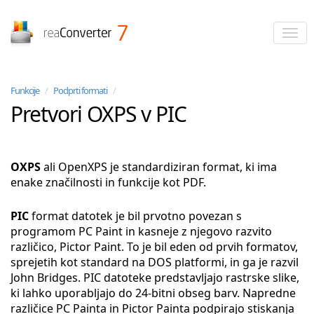
reaConverter
Funkcije
/
Podprti formati
/
Pretvori OXPS v PIC
OXPS
ali OpenXPS je standardiziran format, ki ima
enake značilnosti in funkcije kot PDF.
PIC
format datotek je bil prvotno povezan s
programom PC Paint in kasneje z njegovo razvito
različico, Pictor Paint. To je bil eden od prvih formatov,
sprejetih kot standard na DOS platformi, in ga je razvil
John Bridges. PIC datoteke predstavljajo rastrske slike,
ki lahko uporabljajo do 24-bitni obseg barv. Napredne
različice PC Painta in Pictor Painta podpirajo stiskanja