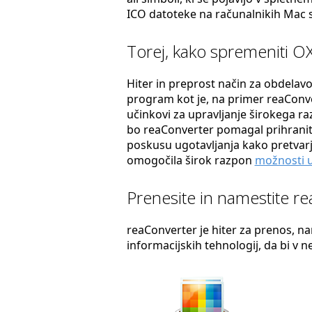
ICO datoteke na računalnikih Mac 
Torej, kako spremeniti O
Hiter in preprost način za obdelavo
program kot je, na primer reaConver
učinkovi za upravljanje širokega r
bo reaConverter pomagal prihraniti 
poskusu ugotavljanja kako pretvarj
omogočila širok razpon
možnosti u
Prenesite in namestite r
reaConverter je hiter za prenos, nam
informacijskih tehnologij, da bi v 