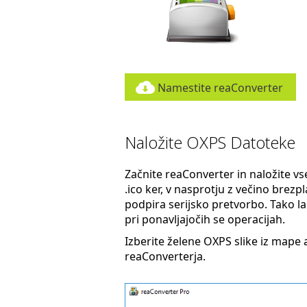
Namestite reaConverter
Naložite OXPS Datoteke
Začnite reaConverter in naložite vse
.ico ker, v nasprotju z večino brez
podpira serijsko pretvorbo. Tako lahk
pri ponavljajočih se operacijah.
Izberite želene OXPS slike iz mape a
reaConverterja.