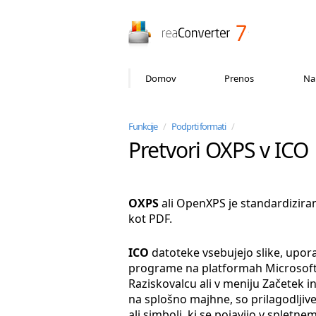
reaConverter
Domov
Prenos
Na
Funkcije
/
Podprti formati
/
Pretvori OXPS v ICO
OXPS
ali OpenXPS je standardiziran
kot PDF.
ICO
datoteke vsebujejo slike, upora
programe na platformah Microsoft 
Raziskovalcu ali v meniju Začetek i
na splošno majhne, so prilagodljive 
ali simboli, ki se pojavijo v splet