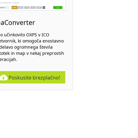
eaConverter
lo učinkovito OXPS v ICO
etvornik, ki omogoča enostavno
delavo ogromnega števila
totek in map v nekaj preprostih
eracijah.
Poskusite brezplačno!