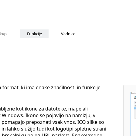
kup
Funkcije
Vadnice
 format, ki ima enake značilnosti in funkcije
bljene kot ikone za datoteke, mape ali
Windows. Ikone se pojavijo na namizju, v
n pomagajo prepoznati vsak vnos. ICO slike so
in lahko služijo tudi kot logotipi spletne strani
nem brskalniku poleg URL naslova. Enakovredne