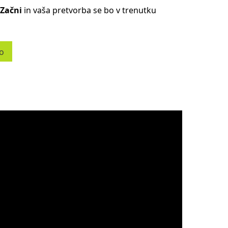
Začni
in vaša pretvorba se bo v trenutku
co