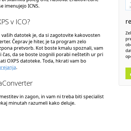
se imenujejo ICNS.
XPS v ICO?
r
Ze
 vaših datotek je, da si zagotovite kakovosten
pr
ter. Čeprav je hiter, je ta program zelo
ob
azpona pretvorb. Kot boste kmalu spoznali, vam
da
čas, da se boste izognili porabi neštetih ur pri
op
ati OXPS datoteke. Toda, hkrati vam bo
rejanja
.
eaConverter
estitev in zagon, in vam ni treba biti specialist
nekaj minutah razumeli kako deluje.