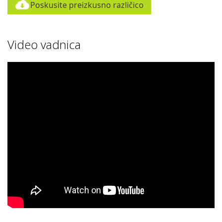
Poskusite preizkusno različico
Video vadnica