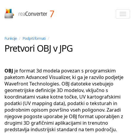
reaConverter
Funkcije
/
Podprti formati
/
Pretvori OBJ v JPG
OBJ
je format 3d modela povezan s programskim
paketom Advanced Visualizer, ki ga je razvilo podjetje
Wavefront Technologies. OBJ datoteke vsebujejo
geometrijske definicije 3D modelov, vključno s
koordinatami vsake kotne točke, UV kartografskimi
podatki (UV mapping data), podatki o teksturah in
podrobnim opisom površino vseh poligonov. Zaradi
njegove pogoste uporabe je OBJ format uporabljen z
drugimi 3D grafičnimi aplikacijami in trenutno
predstavlja industrijski standard na tem področju.