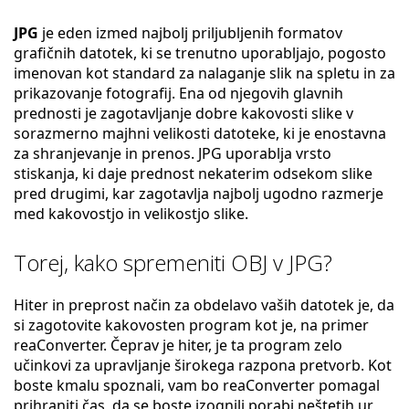
JPG
je eden izmed najbolj priljubljenih formatov
grafičnih datotek, ki se trenutno uporabljajo, pogosto
imenovan kot standard za nalaganje slik na spletu in za
prikazovanje fotografij. Ena od njegovih glavnih
prednosti je zagotavljanje dobre kakovosti slike v
sorazmerno majhni velikosti datoteke, ki je enostavna
za shranjevanje in prenos. JPG uporablja vrsto
stiskanja, ki daje prednost nekaterim odsekom slike
pred drugimi, kar zagotavlja najbolj ugodno razmerje
med kakovostjo in velikostjo slike.
Torej, kako spremeniti OBJ v JPG?
Hiter in preprost način za obdelavo vaših datotek je, da
si zagotovite kakovosten program kot je, na primer
reaConverter. Čeprav je hiter, je ta program zelo
učinkovi za upravljanje širokega razpona pretvorb. Kot
boste kmalu spoznali, vam bo reaConverter pomagal
prihraniti čas, da se boste izognili porabi neštetih ur