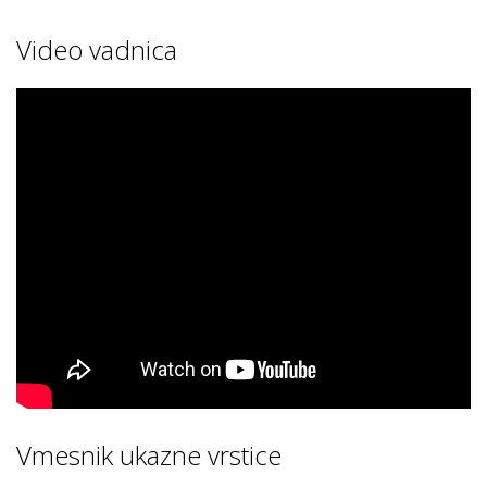
Video vadnica
Vmesnik ukazne vrstice