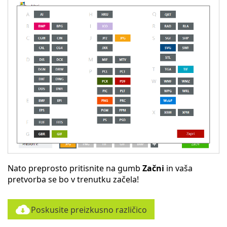
Nato preprosto pritisnite na gumb
Začni
in vaša
pretvorba se bo v trenutku začela!
Poskusite preizkusno različico