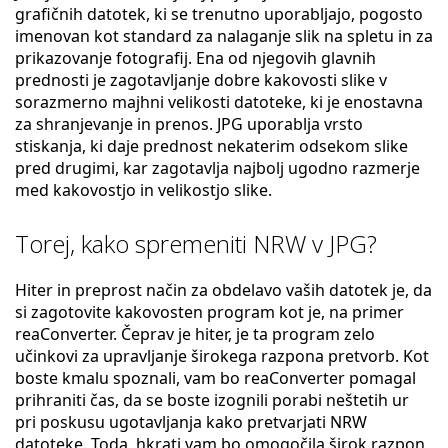
grafičnih datotek, ki se trenutno uporabljajo, pogosto
imenovan kot standard za nalaganje slik na spletu in za
prikazovanje fotografij. Ena od njegovih glavnih
prednosti je zagotavljanje dobre kakovosti slike v
sorazmerno majhni velikosti datoteke, ki je enostavna
za shranjevanje in prenos. JPG uporablja vrsto
stiskanja, ki daje prednost nekaterim odsekom slike
pred drugimi, kar zagotavlja najbolj ugodno razmerje
med kakovostjo in velikostjo slike.
Torej, kako spremeniti NRW v JPG?
Hiter in preprost način za obdelavo vaših datotek je, da
si zagotovite kakovosten program kot je, na primer
reaConverter. Čeprav je hiter, je ta program zelo
učinkovi za upravljanje širokega razpona pretvorb. Kot
boste kmalu spoznali, vam bo reaConverter pomagal
prihraniti čas, da se boste izognili porabi neštetih ur
pri poskusu ugotavljanja kako pretvarjati NRW
datoteke. Toda, hkrati vam bo omogočila širok razpon