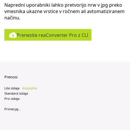
Napredni uporabniki lahko pretvorijo nrw v jpg preko
vmesnika ukazne vrstice v ročnem ali avtomatiziranem
načinu.
Prenesite reaConverter Pro z CLI
Prenosi
Lite izdaja
brezplačno
Standard izdaja
Pro izdaja
Primerjaj...