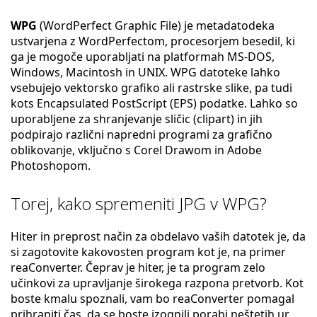
WPG
(WordPerfect Graphic File) je metadatodeka
ustvarjena z WordPerfectom, procesorjem besedil, ki
ga je mogoče uporabljati na platformah MS-DOS,
Windows, Macintosh in UNIX. WPG datoteke lahko
vsebujejo vektorsko grafiko ali rastrske slike, pa tudi
kots Encapsulated PostScript (EPS) podatke. Lahko so
uporabljene za shranjevanje sličic (clipart) in jih
podpirajo različni napredni programi za grafično
oblikovanje, vključno s Corel Drawom in Adobe
Photoshopom.
Torej, kako spremeniti JPG v WPG?
Hiter in preprost način za obdelavo vaših datotek je, da
si zagotovite kakovosten program kot je, na primer
reaConverter. Čeprav je hiter, je ta program zelo
učinkovi za upravljanje širokega razpona pretvorb. Kot
boste kmalu spoznali, vam bo reaConverter pomagal
prihraniti čas, da se boste izognili porabi neštetih ur