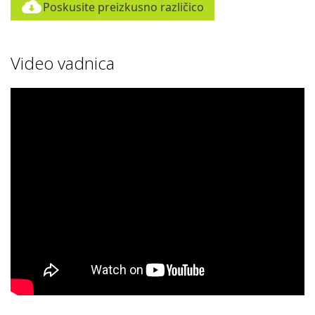
Poskusite preizkusno različico
Video vadnica