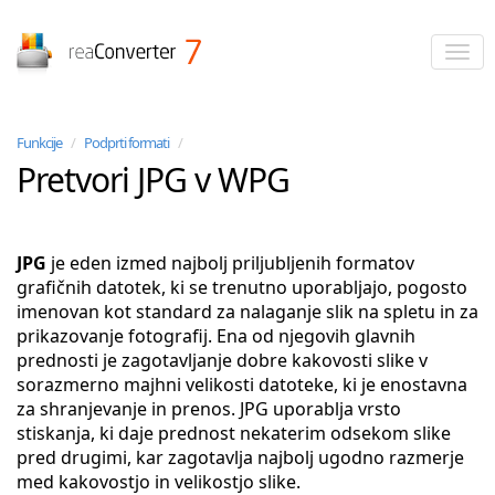
reaConverter
Funkcije
/
Podprti formati
/
Pretvori JPG v WPG
JPG
je eden izmed najbolj priljubljenih formatov
grafičnih datotek, ki se trenutno uporabljajo, pogosto
imenovan kot standard za nalaganje slik na spletu in za
prikazovanje fotografij. Ena od njegovih glavnih
prednosti je zagotavljanje dobre kakovosti slike v
sorazmerno majhni velikosti datoteke, ki je enostavna
za shranjevanje in prenos. JPG uporablja vrsto
stiskanja, ki daje prednost nekaterim odsekom slike
pred drugimi, kar zagotavlja najbolj ugodno razmerje
med kakovostjo in velikostjo slike.