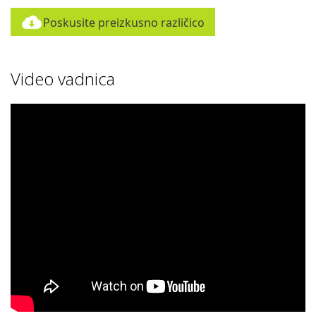
Poskusite preizkusno različico
Video vadnica