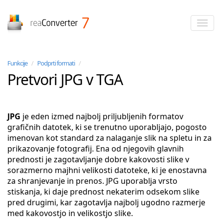
reaConverter
Funkcije
/
Podprti formati
/
Pretvori JPG v TGA
JPG
je eden izmed najbolj priljubljenih formatov
grafičnih datotek, ki se trenutno uporabljajo, pogosto
imenovan kot standard za nalaganje slik na spletu in za
prikazovanje fotografij. Ena od njegovih glavnih
prednosti je zagotavljanje dobre kakovosti slike v
sorazmerno majhni velikosti datoteke, ki je enostavna
za shranjevanje in prenos. JPG uporablja vrsto
stiskanja, ki daje prednost nekaterim odsekom slike
pred drugimi, kar zagotavlja najbolj ugodno razmerje
med kakovostjo in velikostjo slike.