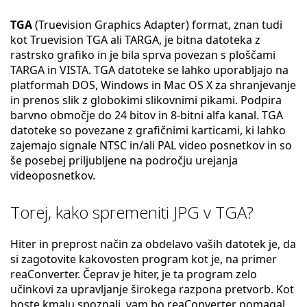
TGA
(Truevision Graphics Adapter) format, znan tudi
kot Truevision TGA ali TARGA, je bitna datoteka z
rastrsko grafiko in je bila sprva povezan s ploščami
TARGA in VISTA. TGA datoteke se lahko uporabljajo na
platformah DOS, Windows in Mac OS X za shranjevanje
in prenos slik z globokimi slikovnimi pikami. Podpira
barvno območje do 24 bitov in 8-bitni alfa kanal. TGA
datoteke so povezane z grafičnimi karticami, ki lahko
zajemajo signale NTSC in/ali PAL video posnetkov in so
še posebej priljubljene na področju urejanja
videoposnetkov.
Torej, kako spremeniti JPG v TGA?
Hiter in preprost način za obdelavo vaših datotek je, da
si zagotovite kakovosten program kot je, na primer
reaConverter. Čeprav je hiter, je ta program zelo
učinkovi za upravljanje širokega razpona pretvorb. Kot
boste kmalu spoznali, vam bo reaConverter pomagal