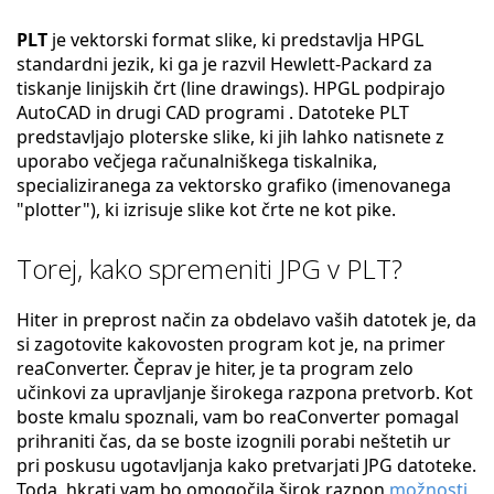
PLT
je vektorski format slike, ki predstavlja HPGL
standardni jezik, ki ga je razvil Hewlett-Packard za
tiskanje linijskih črt (line drawings). HPGL podpirajo
AutoCAD in drugi CAD programi . Datoteke PLT
predstavljajo ploterske slike, ki jih lahko natisnete z
uporabo večjega računalniškega tiskalnika,
specializiranega za vektorsko grafiko (imenovanega
"plotter"), ki izrisuje slike kot črte ne kot pike.
Torej, kako spremeniti JPG v PLT?
Hiter in preprost način za obdelavo vaših datotek je, da
si zagotovite kakovosten program kot je, na primer
reaConverter. Čeprav je hiter, je ta program zelo
učinkovi za upravljanje širokega razpona pretvorb. Kot
boste kmalu spoznali, vam bo reaConverter pomagal
prihraniti čas, da se boste izognili porabi neštetih ur
pri poskusu ugotavljanja kako pretvarjati JPG datoteke.
Toda, hkrati vam bo omogočila širok razpon
možnosti