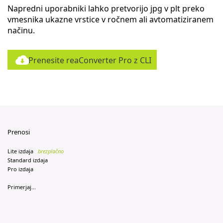
Napredni uporabniki lahko pretvorijo jpg v plt preko
vmesnika ukazne vrstice v ročnem ali avtomatiziranem
načinu.
Prenesite reaConverter Pro z CLI
Prenosi
Lite izdaja
brezplačno
Standard izdaja
Pro izdaja
Primerjaj...