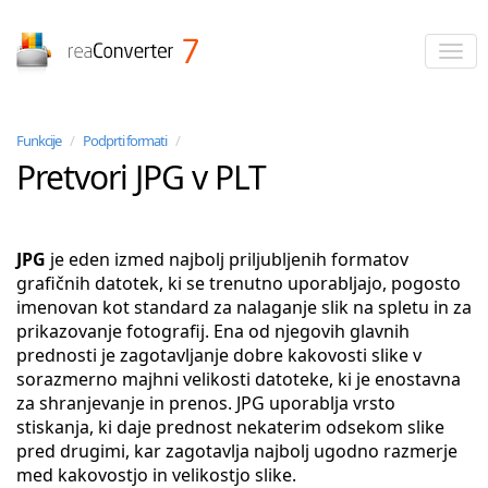
reaConverter
Funkcije
/
Podprti formati
/
Pretvori JPG v PLT
JPG
je eden izmed najbolj priljubljenih formatov
grafičnih datotek, ki se trenutno uporabljajo, pogosto
imenovan kot standard za nalaganje slik na spletu in za
prikazovanje fotografij. Ena od njegovih glavnih
prednosti je zagotavljanje dobre kakovosti slike v
sorazmerno majhni velikosti datoteke, ki je enostavna
za shranjevanje in prenos. JPG uporablja vrsto
stiskanja, ki daje prednost nekaterim odsekom slike
pred drugimi, kar zagotavlja najbolj ugodno razmerje
med kakovostjo in velikostjo slike.