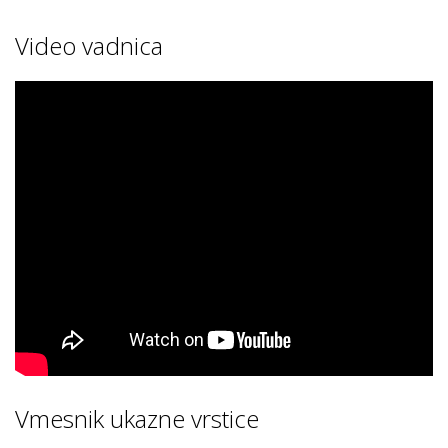
Video vadnica
Vmesnik ukazne vrstice