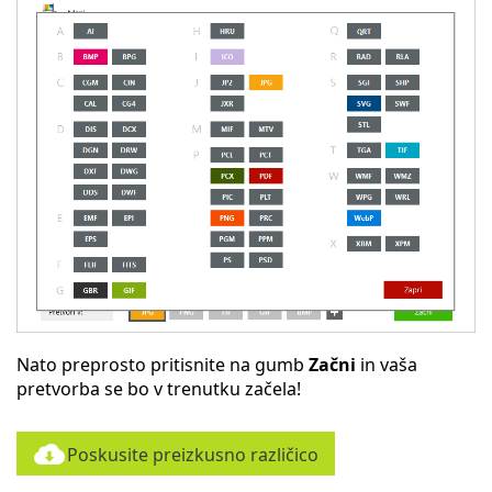
Nato preprosto pritisnite na gumb
Začni
in vaša
pretvorba se bo v trenutku začela!
Poskusite preizkusno različico