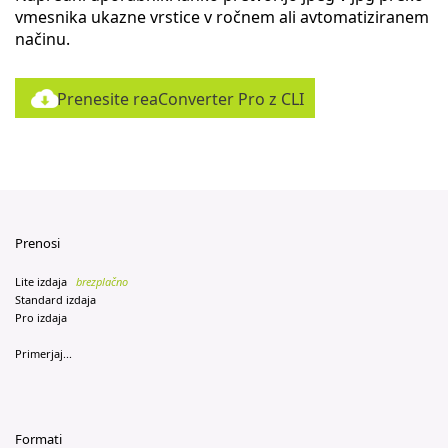
vmesnika ukazne vrstice v ročnem ali avtomatiziranem
načinu.
Prenesite reaConverter Pro z CLI
Prenosi
Lite izdaja
brezplačno
Standard izdaja
Pro izdaja
Primerjaj...
Formati