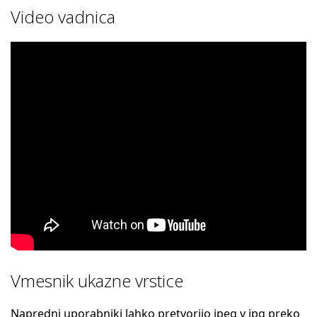
Video vadnica
Vmesnik ukazne vrstice
Napredni uporabniki lahko pretvorijo jpeg v jpg preko