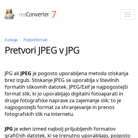
reaConverter
Funkcije
/
Podprti formati
/
Pretvori JPEG v JPG
JPG ali
JPEG
je pogosto uporabljena metoda stiskanja
brez izgub. Stiskanje JPEG se uporablja v številnih
formatih slikovnih datotek. JPEG/Exif je najpogostejši
format slik, ki jo uporabljajo digitalni fotoaparati in
druge fotografske naprave za zajemanje slik; to je
najpogostejši format za shranjevanje in prenos
fotografskih slik na internetu.
JPG
je eden izmed najbolj priljubljenih formatov
grafičnih datotek, ki se trenutno uporabljajo, pogosto