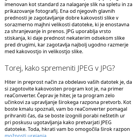
imenovan kot standard za nalaganje slik na spletu in za
prikazovanje fotografij. Ena od njegovih glavnih
prednosti je zagotavljanje dobre kakovosti slike v
sorazmerno majhni velikosti datoteke, ki je enostavna
za shranjevanje in prenos. JPG uporablja vrsto
stiskanja, ki daje prednost nekaterim odsekom slike
pred drugimi, kar zagotavlja najbolj ugodno razmerje
med kakovostjo in velikostjo slike.
Torej, kako spremeniti JPEG v JPG?
Hiter in preprost način za obdelavo vaših datotek je, da
si zagotovite kakovosten program kot je, na primer
reaConverter. Čeprav je hiter, je ta program zelo
učinkovi za upravljanje širokega razpona pretvorb. Kot
boste kmalu spoznali, vam bo reaConverter pomagal
prihraniti čas, da se boste izognili porabi neštetih ur
pri poskusu ugotavljanja kako pretvarjati JPEG
datoteke. Toda, hkrati vam bo omogočila širok razpon
možnosti urejanja
.