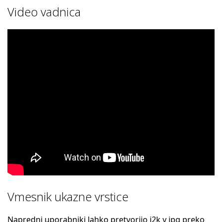
Video vadnica
Vmesnik ukazne vrstice
Napredni uporabniki lahko pretvorijo j2k v jpg preko