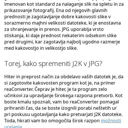
imenovan kot standard za nalaganje slik na spletu in za
prikazovanje fotografij. Ena od njegovih glavnih
prednosti je zagotavljanje dobre kakovosti slike v
sorazmerno majhni velikosti datoteke, ki je enostavna
za shranjevanje in prenos. JPG uporablja vrsto
stiskanja, ki daje prednost nekaterim odsekom slike
pred drugimi, kar zagotavlja najbolj ugodno razmerje
med kakovostjo in velikostjo slike.
Torej, kako spremeniti J2K v JPG?
Hiter in preprost način za obdelavo vaših datotek je, da
si zagotovite kakovosten program kot je, na primer
reaConverter. Čeprav je hiter, je ta program zelo
učinkovi za upravljanje širokega razpona pretvorb. Kot
boste kmalu spoznali, vam bo reaConverter pomagal
prihraniti čas, da se boste izognili porabi neštetih ur
pri poskusu ugotavljanja kako pretvarjati J2K datoteke.
Toda, hkrati vam bo omogočila širok razpon
možnosti
urejanja
.