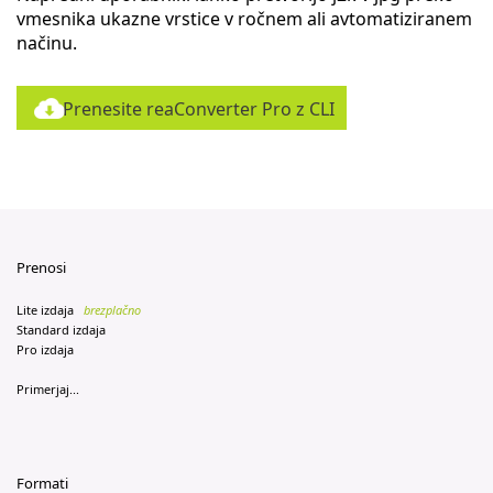
vmesnika ukazne vrstice v ročnem ali avtomatiziranem
načinu.
Prenesite reaConverter Pro z CLI
Prenosi
Lite izdaja
brezplačno
Standard izdaja
Pro izdaja
Primerjaj...
Formati