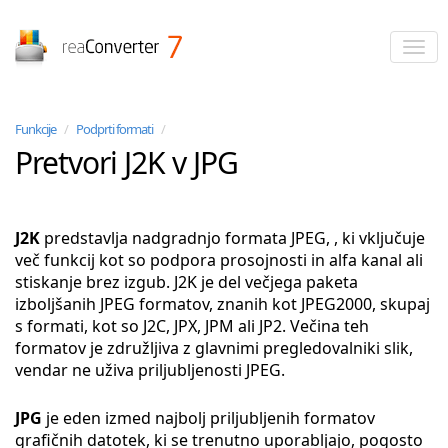
reaConverter
Funkcije
/
Podprti formati
/
Pretvori J2K v JPG
J2K
predstavlja nadgradnjo formata JPEG, , ki vključuje
več funkcij kot so podpora prosojnosti in alfa kanal ali
stiskanje brez izgub. J2K je del večjega paketa
izboljšanih JPEG formatov, znanih kot JPEG2000, skupaj
s formati, kot so J2C, JPX, JPM ali JP2. Večina teh
formatov je združljiva z glavnimi pregledovalniki slik,
vendar ne uživa priljubljenosti JPEG.
JPG
je eden izmed najbolj priljubljenih formatov
grafičnih datotek, ki se trenutno uporabljajo, pogosto