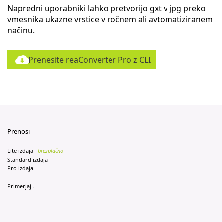
Napredni uporabniki lahko pretvorijo gxt v jpg preko
vmesnika ukazne vrstice v ročnem ali avtomatiziranem
načinu.
Prenesite reaConverter Pro z CLI
Prenosi
Lite izdaja
brezplačno
Standard izdaja
Pro izdaja
Primerjaj...