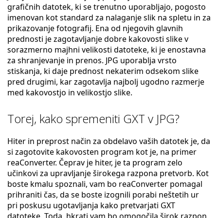
grafičnih datotek, ki se trenutno uporabljajo, pogosto
imenovan kot standard za nalaganje slik na spletu in za
prikazovanje fotografij. Ena od njegovih glavnih
prednosti je zagotavljanje dobre kakovosti slike v
sorazmerno majhni velikosti datoteke, ki je enostavna
za shranjevanje in prenos. JPG uporablja vrsto
stiskanja, ki daje prednost nekaterim odsekom slike
pred drugimi, kar zagotavlja najbolj ugodno razmerje
med kakovostjo in velikostjo slike.
Torej, kako spremeniti GXT v JPG?
Hiter in preprost način za obdelavo vaših datotek je, da
si zagotovite kakovosten program kot je, na primer
reaConverter. Čeprav je hiter, je ta program zelo
učinkovi za upravljanje širokega razpona pretvorb. Kot
boste kmalu spoznali, vam bo reaConverter pomagal
prihraniti čas, da se boste izognili porabi neštetih ur
pri poskusu ugotavljanja kako pretvarjati GXT
datoteke. Toda, hkrati vam bo omogočila širok razpon