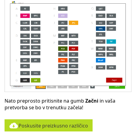
Nato preprosto pritisnite na gumb
Začni
in vaša
pretvorba se bo v trenutku začela!
Poskusite preizkusno različico