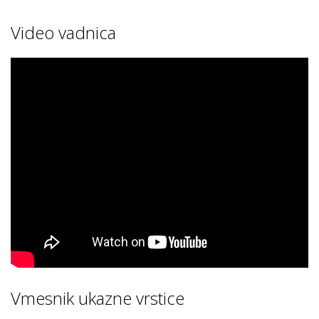
Video vadnica
Vmesnik ukazne vrstice