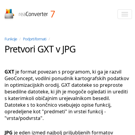
reaConverter
Funkcije
/
Podprti formati
/
Pretvori GXT v JPG
GXT
je format povezan s programom, ki ga je razvil
GeoConcept, vodilni ponudnik kartografskih podatkov
in optimizacijskih orodij. GXT datoteke so preproste
besedilne datoteke, ki jih je mogoče ogledati in urediti
s katerimkoli običajnim urejevalnikom besedil.
Datoteke s to končnico vsebujejo opise funkcij,
opredeljene kot "predmeti" in vrstei funkcij -
"vrsta/podvrsta".
JPG
je eden izmed najbolj priljubljenih formatov