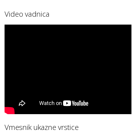
Video vadnica
Vmesnik ukazne vrstice