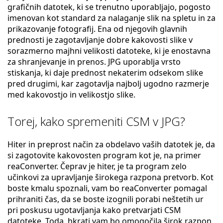
grafičnih datotek, ki se trenutno uporabljajo, pogosto
imenovan kot standard za nalaganje slik na spletu in za
prikazovanje fotografij. Ena od njegovih glavnih
prednosti je zagotavljanje dobre kakovosti slike v
sorazmerno majhni velikosti datoteke, ki je enostavna
za shranjevanje in prenos. JPG uporablja vrsto
stiskanja, ki daje prednost nekaterim odsekom slike
pred drugimi, kar zagotavlja najbolj ugodno razmerje
med kakovostjo in velikostjo slike.
Torej, kako spremeniti CSM v JPG?
Hiter in preprost način za obdelavo vaših datotek je, da
si zagotovite kakovosten program kot je, na primer
reaConverter. Čeprav je hiter, je ta program zelo
učinkovi za upravljanje širokega razpona pretvorb. Kot
boste kmalu spoznali, vam bo reaConverter pomagal
prihraniti čas, da se boste izognili porabi neštetih ur
pri poskusu ugotavljanja kako pretvarjati CSM
datoteke. Toda, hkrati vam bo omogočila širok razpon