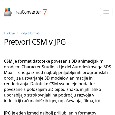
reaConverter
Funkcije
/
Podprti formati
/
Pretvori CSM v JPG
CSM
je format datoteke povezan z 3D animacijskim
orodjem Character Studio, ki je del Autodeskovega 3DS
Max — enega izmed najbolj priljubljenih programskih
orodij za ustvarjanje 3D modelov, animacije in
renderiranja. Datoteke CSM vsebujejo podatke,
povezane s položajem 3D biped znaka, in jih lahko
uporabljajo strokovnjaki na področju razvoja v
industriji računalniških iger, oglaševanja, filma, itd.
JPG
je eden izmed najbolj priljubljenih formatov