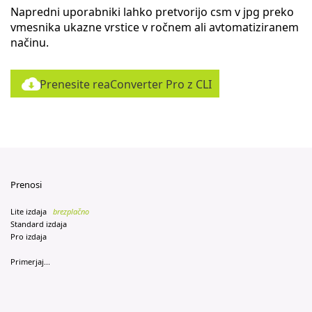
Napredni uporabniki lahko pretvorijo csm v jpg preko
vmesnika ukazne vrstice v ročnem ali avtomatiziranem
načinu.
Prenesite reaConverter Pro z CLI
Prenosi
Lite izdaja
brezplačno
Standard izdaja
Pro izdaja
Primerjaj...