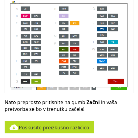
Nato preprosto pritisnite na gumb
Začni
in vaša
pretvorba se bo v trenutku začela!
Poskusite preizkusno različico