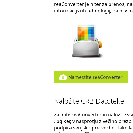
reaConverter je hiter za prenos, nam
informacijskih tehnologij, da bi v 
Namestite reaConverter
Naložite CR2 Datoteke
Začnite reaConverter in naložite vse
.jpg ker, v nasprotju z večino brez
podpira serijsko pretvorbo. Tako lahk