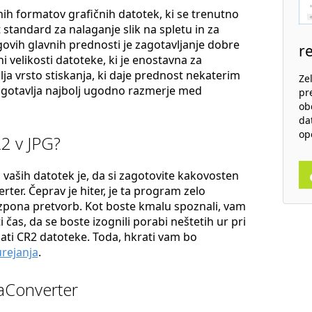
nih formatov grafičnih datotek, ki se trenutno
standard za nalaganje slik na spletu in za
govih glavnih prednosti je zagotavljanje dobre
r
 velikosti datoteke, ki je enostavna za
ja vrsto stiskanja, ki daje prednost nekaterim
Ze
agotavlja najbolj ugodno razmerje med
pr
ob
da
op
R2 v JPG?
 vaših datotek je, da si zagotovite kakovosten
ter. Čeprav je hiter, je ta program zelo
azpona pretvorb. Kot boste kmalu spoznali, vam
čas, da se boste izognili porabi neštetih ur pri
ati CR2 datoteke. Toda, hkrati vam bo
rejanja
.
eaConverter