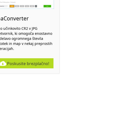
eaConverter
lo učinkovito CR2 v JPG
etvornik, ki omogoča enostavno
delavo ogromnega števila
totek in map v nekaj preprostih
eracijah.
Poskusite brezplačno!