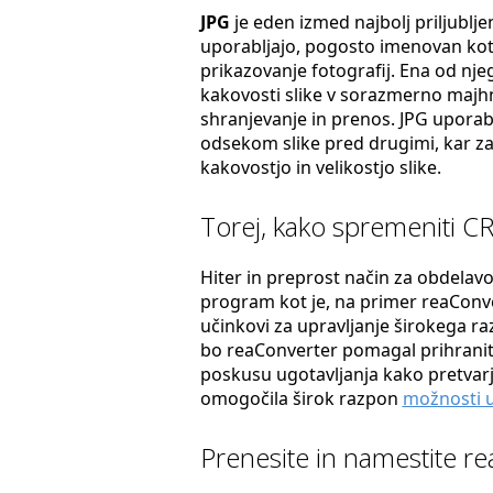
JPG
je eden izmed najbolj priljublje
uporabljajo, pogosto imenovan kot 
prikazovanje fotografij. Ena od nje
kakovosti slike v sorazmerno majhni
shranjevanje in prenos. JPG uporabl
odsekom slike pred drugimi, kar z
kakovostjo in velikostjo slike.
Torej, kako spremeniti C
Hiter in preprost način za obdelavo
program kot je, na primer reaConver
učinkovi za upravljanje širokega r
bo reaConverter pomagal prihraniti 
poskusu ugotavljanja kako pretvarj
omogočila širok razpon
možnosti u
Prenesite in namestite r