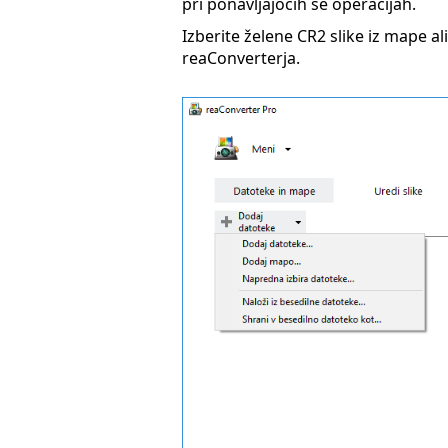
pri ponavljajočih se operacijah.
Izberite želene CR2 slike iz mape al
reaConverterja.