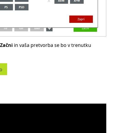
Začni
in vaša pretvorba se bo v trenutku
co