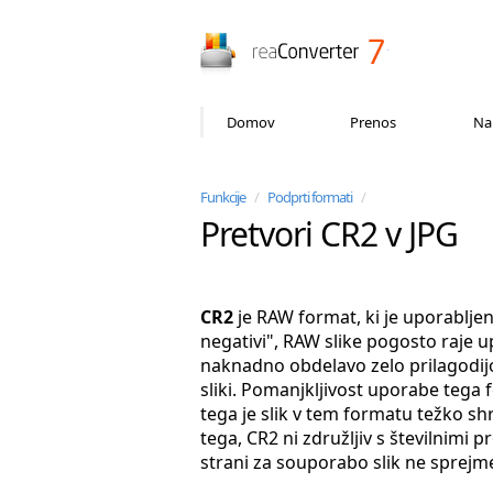
reaConverter
Domov
Prenos
Na
Funkcije
/
Podprti formati
/
Pretvori CR2 v JPG
CR2
je RAW format, ki je uporabljen
negativi", RAW slike pogosto raje up
naknadno obdelavo zelo prilagodijo
sliki. Pomanjkljivost uporabe tega f
tega je slik v tem formatu težko shra
tega, CR2 ni združljiv s številnimi p
strani za souporabo slik ne sprejme