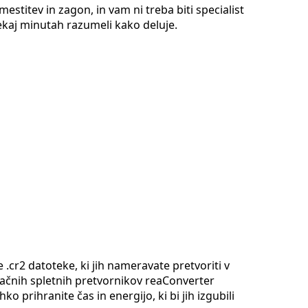
estitev in zagon, in vam ni treba biti specialist
nekaj minutah razumeli kako deluje.
 .cr2 datoteke, ki jih nameravate pretvoriti v
plačnih spletnih pretvornikov reaConverter
o prihranite čas in energijo, ki bi jih izgubili