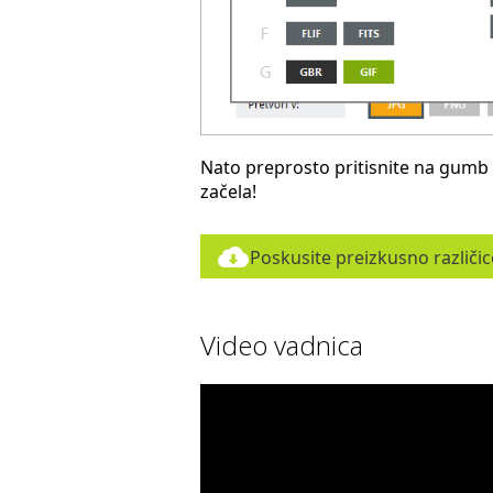
Nato preprosto pritisnite na gumb
začela!
Poskusite preizkusno različi
Video vadnica