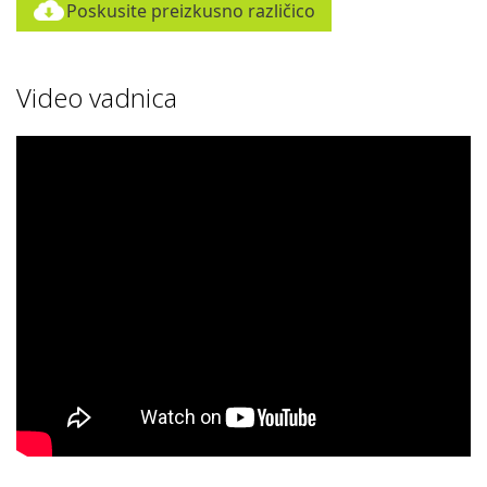
Poskusite preizkusno različico
Video vadnica