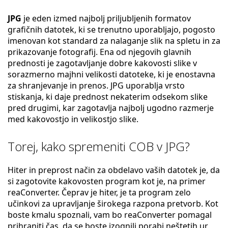
JPG
je eden izmed najbolj priljubljenih formatov
grafičnih datotek, ki se trenutno uporabljajo, pogosto
imenovan kot standard za nalaganje slik na spletu in za
prikazovanje fotografij. Ena od njegovih glavnih
prednosti je zagotavljanje dobre kakovosti slike v
sorazmerno majhni velikosti datoteke, ki je enostavna
za shranjevanje in prenos. JPG uporablja vrsto
stiskanja, ki daje prednost nekaterim odsekom slike
pred drugimi, kar zagotavlja najbolj ugodno razmerje
med kakovostjo in velikostjo slike.
Torej, kako spremeniti COB v JPG?
Hiter in preprost način za obdelavo vaših datotek je, da
si zagotovite kakovosten program kot je, na primer
reaConverter. Čeprav je hiter, je ta program zelo
učinkovi za upravljanje širokega razpona pretvorb. Kot
boste kmalu spoznali, vam bo reaConverter pomagal
prihraniti čas, da se boste izognili porabi neštetih ur