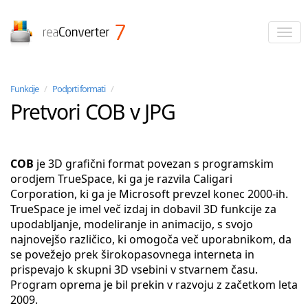
reaConverter
Funkcije
/
Podprti formati
/
Pretvori COB v JPG
COB
je 3D grafični format povezan s programskim
orodjem TrueSpace, ki ga je razvila Caligari
Corporation, ki ga je Microsoft prevzel konec 2000-ih.
TrueSpace je imel več izdaj in dobavil 3D funkcije za
upodabljanje, modeliranje in animacijo, s svojo
najnovejšo različico, ki omogoča več uporabnikom, da
se povežejo prek širokopasovnega interneta in
prispevajo k skupni 3D vsebini v stvarnem času.
Program oprema je bil prekin v razvoju z začetkom leta
2009.